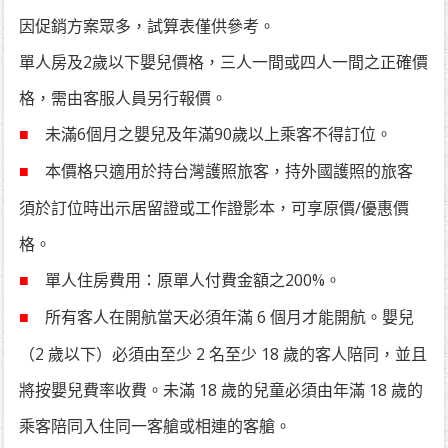
因促銷方案眾多，試算表僅供參考。
單人房及2歲以下嬰兒價格，三人一間或四人一間之正確價
格，需由客服人員另行報價。
未滿6個月之嬰兒及年滿90歲以上乘客不得訂位。
■
本價格只適用於持台灣護照旅客，持外國護照的旅客
■
須於訂位時出示居留證或工作證影本，可享原價/優惠價
格。
單人住房費用：原單人付費金額之200%。
■
所有客人在開航當天必須年滿 6 個月才能開航。嬰兒
■
（2 歲以下）必須由至少 2 名至少 18 歲的客人陪同，並且
將按嬰兒費率收費。未滿 18 歲的兒童必須由年滿 18 歲的
乘客陪同入住同一客艙或相連的客艙。