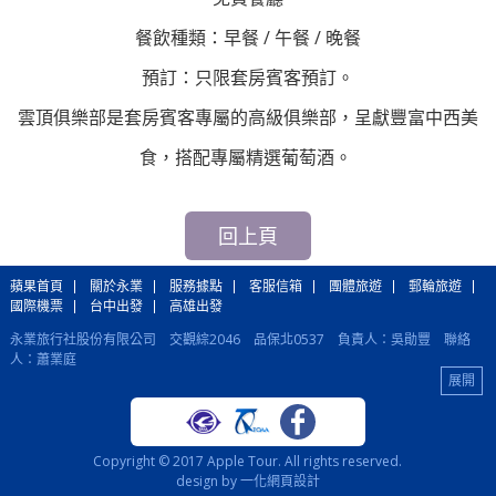
餐飲種類：早餐 / 午餐 / 晚餐
預訂：只限套房賓客預訂。
雲頂俱樂部是套房賓客專屬的高級俱樂部，呈獻豐富中西美
食，搭配專屬精選葡萄酒。
回上頁
蘋果首頁
關於永業
服務據點
客服信箱
團體旅遊
郵輪旅遊
國際機票
台中出發
高雄出發
永業旅行社股份有限公司 交觀綜2046 品保北0537 負責人：吳勛豐 聯絡
人：蕭業庭
蘋果旅行社股份有限公司 交觀甲6350 品保北1305 負責人：侯孝祥 聯絡
人：李宏炫
國際機票：(02)2515-5990 國際訂房、各國自由行：(02)2502-5110 郵輪旅
遊：(02)2515-5998
總 公 司：(02)2515-5998 台 中：(04)2206-5888 高 雄：(07)291-9988
Copyright © 2017 Apple Tour. All rights reserved.
台北總公司：104 台北市中山區建國北路2段33號15樓之6
客服代表號：
design by 一化
網頁設計