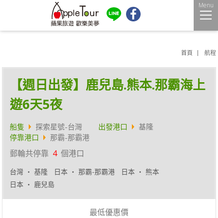
Menu
首頁
航程
【週日出發】鹿兒島.熊本.那霸海上
遊6天5夜
船隻
探索星號-台灣
出發港口
基隆
停靠港口
那霸-那霸港
郵輪共停靠
4
個港口
台灣 ‧ 基隆
日本 ‧ 那霸-那霸港
日本 ‧ 熊本
日本 ‧ 鹿兒島
最低優惠價