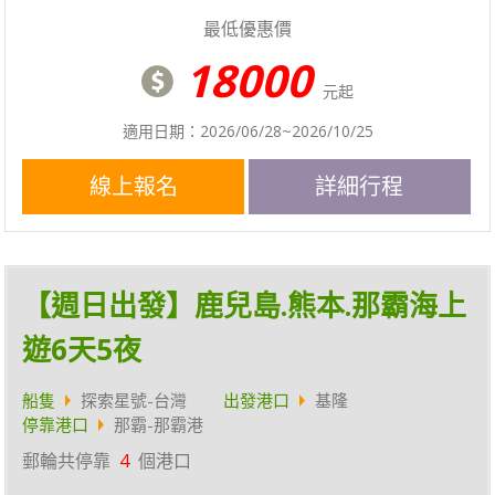
最低優惠價
18000
元起
適用日期：2026/06/28~2026/10/25
線上報名
詳細行程
【週日出發】鹿兒島.熊本.那霸海上
遊6天5夜
船隻
探索星號-台灣
出發港口
基隆
停靠港口
那霸-那霸港
郵輪共停靠
4
個港口