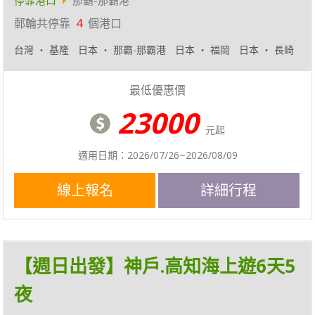
停靠港口
那霸-那霸港
郵輪共停靠
4
個港口
台灣 ‧ 基隆
日本 ‧ 那霸-那霸港
日本 ‧ 福岡
日本 ‧ 長崎
最低優惠價
23000
元起
適用日期：2026/07/26~2026/08/09
線上報名
詳細行程
【週日出發】神戶.高知海上遊6天5
夜