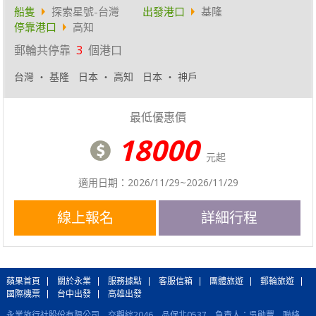
船隻
探索星號-台灣
出發港口
基隆
停靠港口
高知
郵輪共停靠
3
個港口
台灣 ‧ 基隆
日本 ‧ 高知
日本 ‧ 神戶
最低優惠價
18000
元起
適用日期：2026/11/29~2026/11/29
線上報名
詳細行程
蘋果首頁
關於永業
服務據點
客服信箱
團體旅遊
郵輪旅遊
國際機票
台中出發
高雄出發
永業旅行社股份有限公司 交觀綜2046 品保北0537 負責人：吳勛豐 聯絡