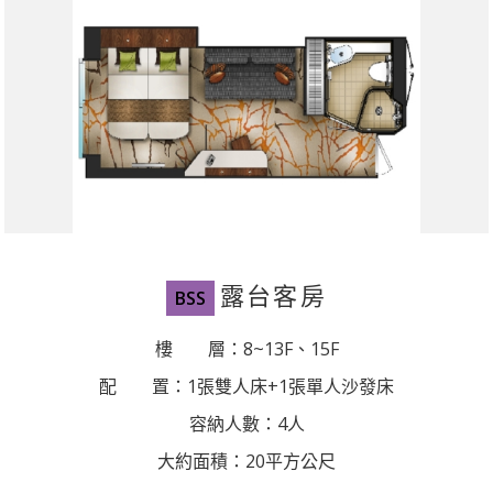
露台客房
BSS
樓 層：8~13F、15F
配 置：1張雙人床+1張單人沙發床
容納人數：4人
大約面積：20平方公尺