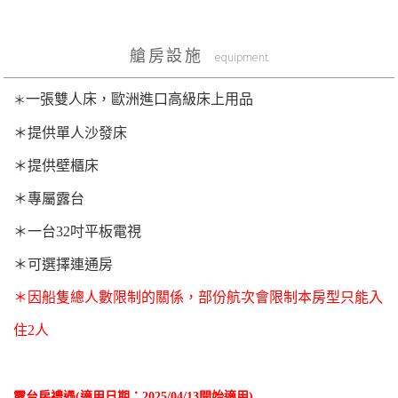
艙房設施
equipment
一張雙人床，歐洲進口高級床上用品
＊
＊
提供單人沙發床
＊
提供壁櫃床
＊
專屬露台
＊
一台32吋平板電視
＊
可選擇連通房
＊
因船隻總人數限制的關係，部份航次會限制本房型只能入
住2人
露台房禮遇(適用日期：2025/04/13開始適用)