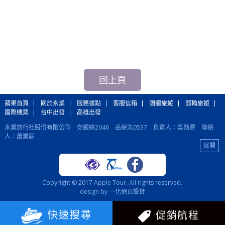
回上頁
蘋果首頁
關於永業
服務據點
客服信箱
團體旅遊
郵輪旅遊
國際機票
台中出發
高雄出發
永業旅行社股份有限公司 交觀綜2046 品保北0537 負責人：吳勛豐 聯絡
人：蕭業庭
蘋果旅行社股份有限公司 交觀甲6350 品保北1305 負責人：侯孝祥 聯絡
人：李宏炫
國際機票：(02)2515-5990 國際訂房、各國自由行：(02)2502-5110 郵輪旅
遊：(02)2515-5998
總 公 司：(02)2515-5998 台 中：(04)2206-5888 高 雄：(07)291-9988
Copyright © 2017 Apple Tour. All rights reserved.
台北總公司：104 台北市中山區建國北路2段33號15樓之6
客服代表號：
design by 一化
網頁設計
(02)2515-5989 傳真：(02)2515-5987
快速搜尋
促銷航程