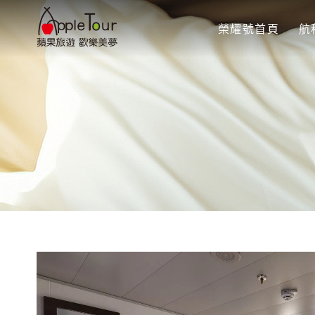
榮耀號首頁
航