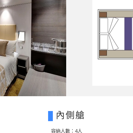
內側艙
容納人數：4人