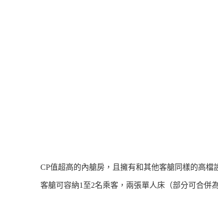
CP值超高的內艙房，且擁有和其他客艙同樣的高檔
客艙可容納1至2名乘客，兩張單人床（部分可合併