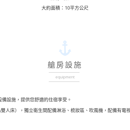
大約面積：10平方公尺
艙房設施
equipment
設備設施，提供您舒適的住宿享受。
為雙人床），獨立衛生間配備淋浴、梳妝區、吹風機，配備有電