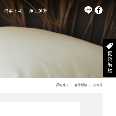
檔案下載
線上試算
促銷航程
郵輪首頁
客房種類
內側艙