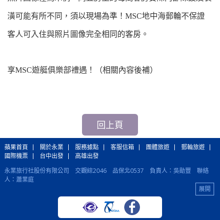
潢可能有所不同，須以現場為準！MSC地中海郵輪不保證
客人可入住與照片圖像完全相同的客房。
享MSC遊艇俱樂部禮遇！（相關內容後補）
回上頁
蘋果首頁
關於永業
服務據點
客服信箱
團體旅遊
郵輪旅遊
國際機票
台中出發
高雄出發
永業旅行社股份有限公司 交觀綜2046 品保北0537 負責人：吳勛豐 聯絡
人：蕭業庭
蘋果旅行社股份有限公司 交觀甲6350 品保北1305 負責人：侯孝祥 聯絡
人：李宏炫
國際機票：(02)2515-5990 國際訂房、各國自由行：(02)2502-5110 郵輪旅
遊：(02)2515-5998