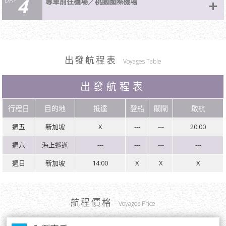
4
亞洲郵輪第一座海上攀岩場，引進世界級娛樂團隊Zouk，推出Zouk星空下泳池
專車前往機場／桃園國際機場
過多采多姿。
雲頂夢號於今日上午抵達新加坡。下船後專車接往酒店，您可自行展開屬於您自
派對，並獨步全球設計可下潛200米的海底觀光潛水船。想擁有美顏養生的一
己的新加坡旅遊安排。
天，絕對不能錯過雲頂夢號全球最大的亞洲反射治療水療中心以及傳統的中式按
摩。
今日派遣專車接送各位貴賓前往機場，搭機返回台灣溫暖的家。
早餐：雲頂夢號自選餐 午餐：雲頂夢號自選餐 晚餐：雲
出發航程表
Voyages Table
頂夢號自選餐
雲頂夢號自選房
出發航程表
星耀樟宜
行程日
目的地
抵達
登船
關閘
啟航
週五
新加坡
X
---
---
20:00
週六
海上巡遊
---
---
---
---
週日
新加坡
14:00
X
X
X
(免費餐廳)星夢餐廳
星夢餐廳每日提供多元化早午晚餐選擇，供應健康美味的素食選擇。豐富飲
濱海灣
品選擇，彰顯高貴用餐品位。
濱海灣是新加坡河在星國的出海口，從地圖上看去約略是長方形形
航程價格
狀，右上角有缺口能讓河水通往大海。除了鼎鼎有名的魚尾獅，兩座
Voyages Price
榴槤外型的濱海藝術中心、近年來才落成的豪華金沙酒店、金沙商
以室內瀑布和綠雕植物走道引爆全球的星耀樟宜，可謂新加坡樟宜機
場、巨大蓮花造型的科學藝術博物館、雙螺旋橋、曾為世界第一高的