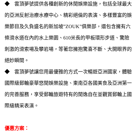
◆
雲頂夢號提供各種創新的休閒娛樂設施，包括全球最大
的亞洲反射治療水療中心、精彩絕倫的表演、多樣豐富的娛
樂節目及久負盛名的新加坡”ZOUK”俱樂部，還包含擁有六
條滑水道在內的水上樂園、610米長的甲板環形步道、驚險
刺激的滑索場及攀岩場，等著您擁抱驚喜不斷、大開眼界的
絕妙瞬間。
◆
雲頂夢號讓您用最優雅的方式一次暢遊亞洲國家，體驗
國際級郵輪豪華悠閒娛樂設施、東南亞各國美食及亞洲第一
的完善服務，享受郵輪旅遊特有的閒逸自在並觀賞郵輪上國
際級精采表演。
優惠方案：