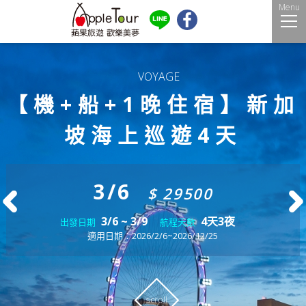
Menu
【機+船+1晚住宿】新加
坡海上巡遊4天
3/6
$ 29500
3/6 ~ 3/9
4天3夜
出發日期
航程天數
適用日期：2026/2/6~2026/12/25