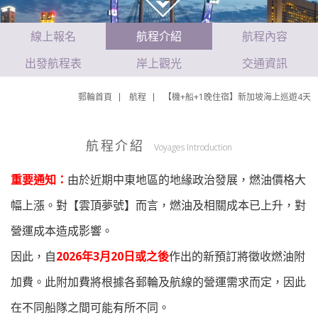
線上報名
航程介紹
航程內容
出發航程表
岸上觀光
交通資訊
郵輪首頁
航程
【機+船+1晚住宿】新加坡海上巡遊4天
航程介紹
Voyages Introduction
重要通知：
由於近期中東地區的地緣政治發展，燃油價格大
幅上漲。對【雲頂夢號】而言，燃油及相關成本已上升，對
營運成本造成影響。
因此，自
2026年3月20日或之後
作出的新預訂將徵收燃油附
加費。此附加費將根據各郵輪及航線的營運需求而定，因此
在不同船隊之間可能有所不同。