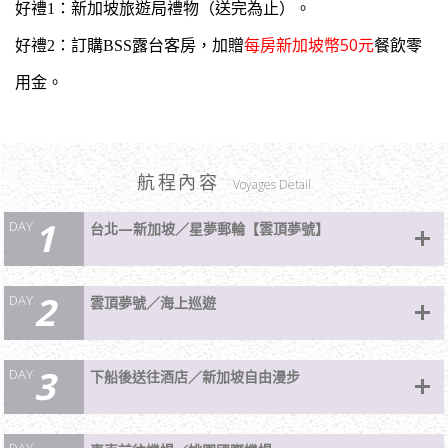
好禮1：新加坡旅遊局禮物（送完為止）。
每房新加坡幣50元
好禮2：
訂購BSS露台客房，加贈
餐飲零
用金。
航程內容
Voyages Detail
1
DAY
台北—新加坡／星夢郵輪【雲頂夢號】
2
DAY
雲頂夢號／海上巡遊
帶著愉悅、興奮的心情
自行前往
機場搭機，飛往有花園城市美稱的新加坡。抵達
後專車接往前往碼頭辦理登輪手續，登上15萬噸級豪華郵輪-雲頂夢號。
郵輪旅遊：最大的特色就在於悠閒浪漫與自由性強，她就像是航行在海上的豪華
3
DAY
級大型度假飯店，包括餐廳、咖啡廳、酒吧、迪斯可、夜總會、電影院、商店
下船後送往酒店／新加坡自由漫步
旅行的精神在於其自由，完全隨心所欲的去思考、去感覺、去行動的自由。
街、圖書館、游泳池、滑水道、三溫暖、賭場、球場、健身房……等，設施一應
今日雲頂夢號於公海巡航。暢遊在藍天碧海之間，享受船上尊榮級服務。您有一
俱全。在船上可以盡情吃喝玩樂、享受碧海藍天的悠閒時光，上岸後則有各式各
個上午的時間，可以在船上悠閒的享受郵輪設施與各種精采活動。雲頂夢號擁有
樣的遊覽行程，不需帶著行李一路奔波跟換旅館，『郵輪旅遊』每分每秒都可以
DAY