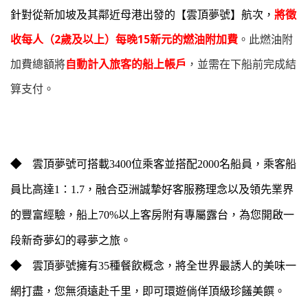
針對從新加坡及其鄰近母港出發的【雲頂夢號】航次，
將徵
收每人（2歲及以上）每晚15新元的燃油附加費
。此燃油附
加費總額將
自動計入旅客的船上帳戶
，並需在下船前完成結
算支付。
◆
雲頂夢號可搭載3400位乘客並搭配2000名船員，乘客船
員比高達1：1.7，融合亞洲誠摯好客服務理念以及領先業界
的豐富經驗，船上70%以上客房附有專屬露台，為您開啟一
段新奇夢幻的尋夢之旅。
◆
雲頂夢號擁有35種餐飲概念，將全世界最誘人的美味一
網打盡，您無須遠赴千里，即可環遊倘佯頂級珍饈美饌。