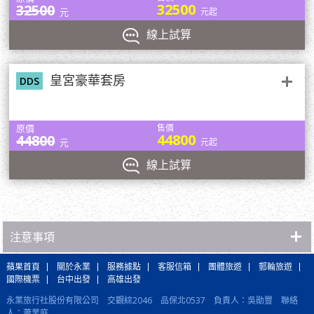
32500
32500
元
元起
皇宮貴賓專屬服務
線上試算
牛車水
皇宮豪華套房
DDS
原價
售價
44800
44800
元
元起
線上試算
在頂層的142間皇宮套房，爲豪華級的「船中船」設計，套房貴賓可
享用專屬的用餐區、吧台、水療、健身房和游泳池等，以及訓練有素
新加坡牛車水與其他地方形成鮮明對比，低矮建築隨處可見，街道各
的歐式管家提供全天候禮賓服務。雲頂夢號將配合廣泛的亞洲乘客，
處都能感受到蘊含其中的文化氣息，從香味四溢的傳統美食到遍布各
注意事項
提供超越國際郵輪的豪華（國際）郵輪體驗。
處的亮紅色和金色色調，無一不顯露此處獨有的魅力。
牛車水以其傳統而自豪，也不吝於展露其傳統特色。這裡有裝飾精美
蘋果首頁
關於永業
服務據點
客服信箱
團體旅遊
郵輪旅遊
的道教、佛教和印度教寺廟，還有種類多元的博物館，並提供為數眾
國際機票
台中出發
高雄出發
多的大好機會，讓您能盡情探索老字號店鋪比鄰錯落的大街小巷。
Zouk海灘派對俱樂部
永業旅行社股份有限公司 交觀綜2046 品保北0537 負責人：吳勛豐 聯絡
人：蕭業庭