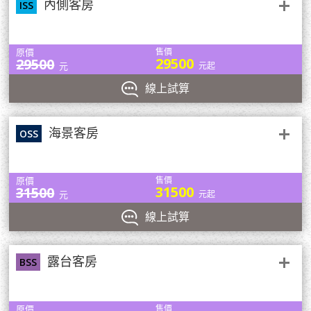
內側客房
場人氣最高的商場！商場內部的森林谷，栽種層疊綠色植物的熱帶花
ISS
摩天輪等建築，都佇立在濱海灣一旁的岸上，加上一旁商業區的高樓
園、樹籬迷宮和蹦跳網道，構成令人眼前一亮的星空花園。10層高
大廈群，環顧一圈，整個灣面顯得華麗又氣派。
的商場大樓設有透明的玻璃穹頂，明亮的自然光流瀉而入，為室內的
植物和遊客帶來無窮生機。商店、餐廳、電影院一應俱全的星耀樟宜
原價
售價
商場並不屬於機場安全區，對普通公眾和乘機旅客同時開放。商場與
29500
29500
元
元起
1號、2號、3號航廈相連，4號航廈的旅客可以搭乘接駁輕軌到達商
場。
線上試算
早餐：飯店內用
溫暖的家
海景客房
OSS
原價
售價
31500
31500
元
元起
星座劇院
線上試算
擁有先進設備的劇場每晚由專業表演者呈獻的多元化節目，不但獲獎無數，
聖淘沙
也 將展現全新概念，在船上不同的場地推出主題表演節目，融合娛樂和餐飲
聖淘沙是位於新加坡南端的一座離島，面積僅有5平方公里，但它卻是新加
體驗。
露台客房
坡一個受國內外旅客愛戴的度假勝地，島上擁有沙灘、樂園，豐富的玩樂設
BSS
施以及許多的度假飯店，知名的新加坡環球影城更是置身其中。
原價
售價