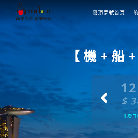
雲頂夢號首頁
【機+船
1/30
12/7
12
34500
$ 34500
$ 3
出發日