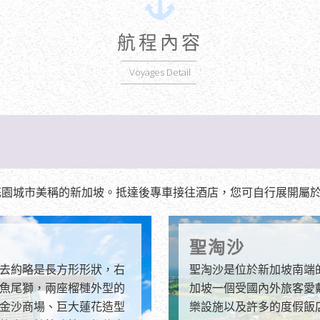
航程內容
Voyages Detail
花園城市美稱的新加坡。抵達後專車接往酒店，您可自行展開屬
聖淘沙
去約略是長方形形狀，右
聖淘沙是位於新加坡南端
魚尾獅，兩座榴槤外型的
加坡一個受國內外旅客愛
金沙商場、巨大蓮花造型
樂設施以及許多的度假飯