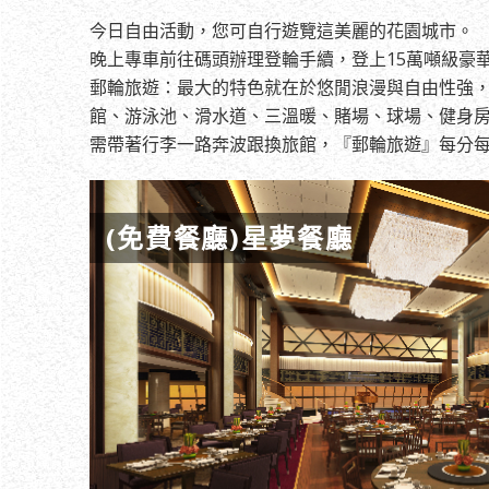
今日自由活動，您可自行遊覽這美麗的花園城市。
晚上專車前往碼頭辦理登輪手續，登上15萬噸級豪華
郵輪旅遊：最大的特色就在於悠閒浪漫與自由性強
館、游泳池、滑水道、三溫暖、賭場、球場、健身房
需帶著行李一路奔波跟換旅館，『郵輪旅遊』每分
(免費餐廳)星夢餐廳