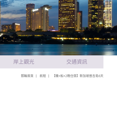
岸上觀光
交通資訊
郵輪首頁
航程
【機+船+2晚住宿】新加坡普吉島6天