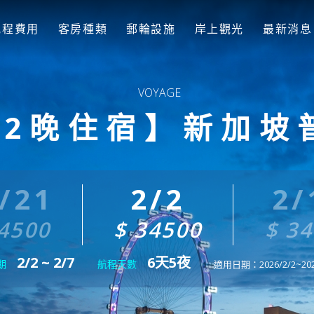
航程費用
客房種類
郵輪設施
岸上觀光
最新消息
+2晚住宿】新加坡
/21
2/2
2/
4500
$ 34500
$ 3
2/2 ~ 2/7
6天5夜
期
航程天數
適用日期：2026/2/2~2026