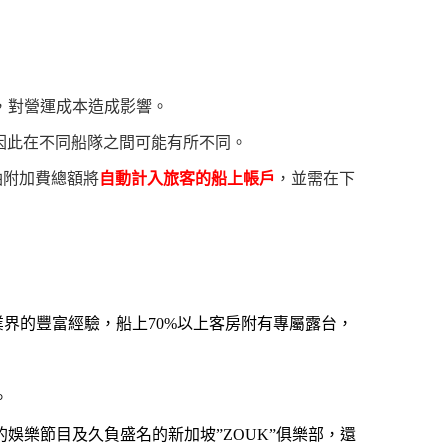
，對營運成本造成影響。
因此在不同船隊之間可能有所不同。
油附加費總額將
自動計入旅客的船上帳戶
，並需在下
先業界的豐富經驗，船上70%以上客房附有專屬露台，
。
樂節目及久負盛名的新加坡”ZOUK”俱樂部，還