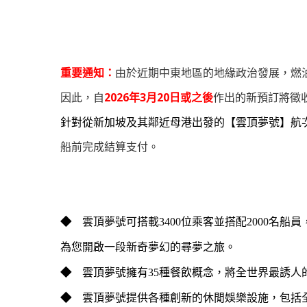
重要通知：
由於近期中東地區的地緣政治發展，燃
因此，自
2026年3月20日或之後
作出的新預訂將徵
針對從新加坡及其鄰近母港出發的【雲頂夢號】航
船前完成結算支付。
◆
雲頂夢號可搭載3400位乘客並搭配2000名
為您開啟一段新奇夢幻的尋夢之旅。
◆
雲頂夢號擁有35種餐飲概念，將全世界最誘
◆
雲頂夢號提供各種創新的休閒娛樂設施，包括全