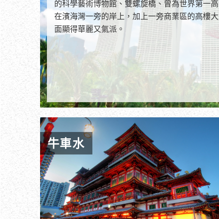
的科學藝術博物館、雙螺旋橋、曾為世界第一高
在濱海灣一旁的岸上，加上一旁商業區的高樓大
面顯得華麗又氣派。
牛車水