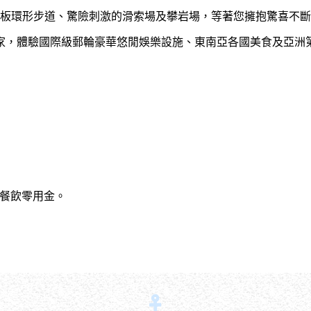
甲板環形步道、驚險刺激的滑索場及攀岩場，等著您擁抱驚喜不
家，體驗國際級郵輪豪華悠閒娛樂設施、東南亞各國美食及亞洲
餐飲零用金。