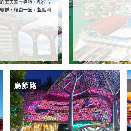
的摩天輪等建築，都佇立
廈群，環顧一圈，整個灣
烏節路