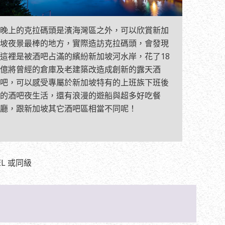
晚上的克拉碼頭是濱海灣區之外，可以欣賞新加
坡夜景最棒的地方，實際造訪克拉碼頭，會發現
這裡是被酒吧占滿的繽紛新加坡河水岸，花了18
億將曾經的倉庫及老建築改造成創新的露天酒
吧，可以感受專屬於新加坡特有的上班族下班後
的酒吧夜生活，還有浪漫的遊船與超多好吃餐
廳，跟新加坡其它酒吧區相當不同呢！
EL 或同級