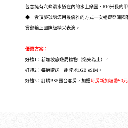
包含擁有六條滑水道在內的水上樂園、610米長的
◆
雲頂夢號讓您用最優雅的方式一次暢遊亞洲國
賞郵輪上國際級精采表演。
優惠方案：
好禮1：新加坡旅遊局禮物（送完為止）。
好禮2：每房贈送一組陸地1GB eSIM。
每房新加坡幣50元
好禮3：
訂購BSS露台客房，加贈