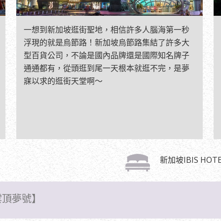
一想到新加坡逛街聖地，相信許多人腦海第一秒
浮現的就是烏節路！新加坡烏節路集結了許多大
型百貨公司，不論是國內品牌還是國際知名牌子
通通都有，從頭逛到尾一天根本就逛不完，是夢
寐以求的逛街天堂啊～
新加坡IBIS HOT
雲頂夢號】