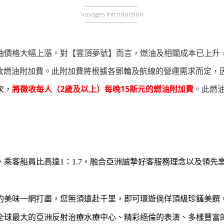
Voyages Introduction
油價格大幅上漲。對【雲頂夢號】而言，燃油及相關成本已上升
收燃油附加費。此附加費將根據各郵輪及航線的營運需求而定，
次，
將徵收每人（2歲及以上）每晚15新元的燃油附加費
。此燃
船員，乘客船員比高達1：1.7，融合亞洲誠摯好客服務理念以及領
人的美味一網打盡，您無須遠赴千里，即可環遊倘佯頂級珍饈美饌
球最大的亞洲反射治療水療中心、精彩絕倫的表演、多樣豐富的娛