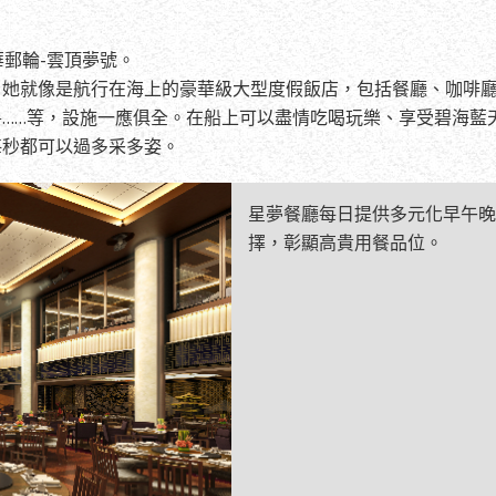
郵輪-雲頂夢號。
，她就像是航行在海上的豪華級大型度假飯店，包括餐廳、咖啡
……等，設施一應俱全。在船上可以盡情吃喝玩樂、享受碧海藍
每秒都可以過多采多姿。
星夢餐廳每日提供多元化早午晚
擇，彰顯高貴用餐品位。