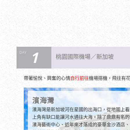
1
DAY
桃園國際機場／新加坡
帶著愉悅、興奮的心情
自行前往
機場搭機，飛往有
濱海灣
濱海灣是新加坡河在星國的出海口，從地圖上看
上角有缺口能讓河水通往大海。除了鼎鼎有名的
濱海藝術中心、近年來才落成的豪華金沙酒店、