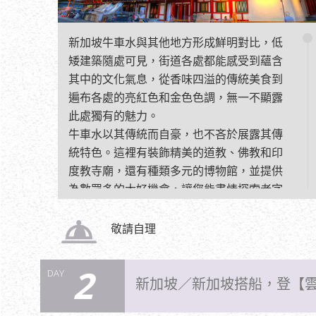
新加坡牛車水與其他地方形成鮮明對比，低
矮建築隨處可見，街道各處都能感受到蘊含
其中的文化氣息，從香味四溢的傳統美食到
遍布各處的亮紅色和金色色調，無一不顯露
此處獨有的魅力。
牛車水以其傳統而自豪，也不吝於展露其傳
統特色。這裡有裝飾精美的道教、佛教和印
度教寺廟，還有種類多元的博物館，並提供
為數眾多的大好機會，讓您能盡情探索老字
號店鋪比鄰錯落的大街小巷。
敬請自理
2
DAY
新加坡／新加坡搭船，登【