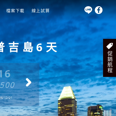
檔案下載
線上試算
普吉島6天
促銷航程
16
3/16
3/
4500
$ 34500
$ 34
/12/21