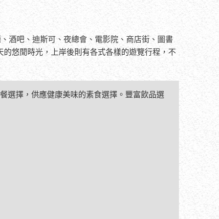
廳、酒吧、迪斯可、夜總會、電影院、商店街、圖書
天的悠閒時光，上岸後則有各式各樣的遊覽行程，不
餐選擇，供應健康美味的素食選擇。豐富飲品選