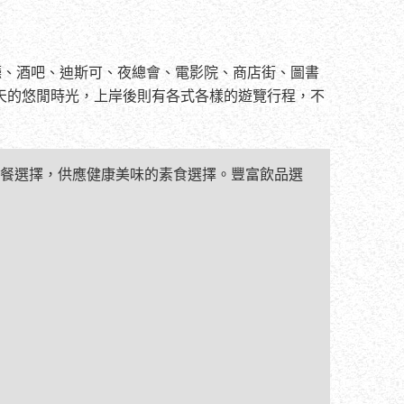
廳、酒吧、迪斯可、夜總會、電影院、商店街、圖書
天的悠閒時光，上岸後則有各式各樣的遊覽行程，不
餐選擇，供應健康美味的素食選擇。豐富飲品選