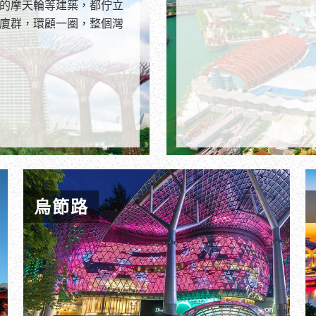
的摩天輪等建築，都佇立
廈群，環顧一圈，整個灣
烏節路