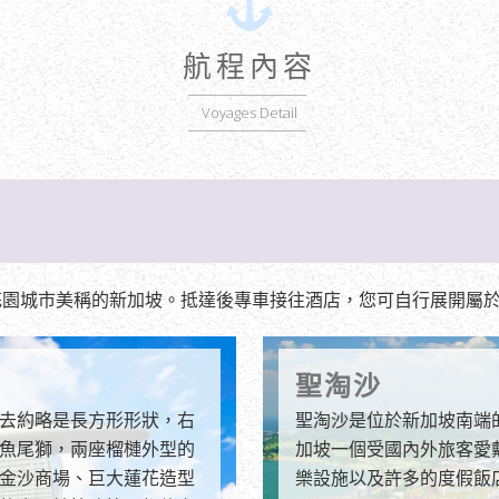
航程內容
Voyages Detail
花園城市美稱的新加坡。抵達後專車接往酒店，您可自行展開屬
聖淘沙
去約略是長方形形狀，右
聖淘沙是位於新加坡南端
魚尾獅，兩座榴槤外型的
加坡一個受國內外旅客愛
金沙商場、巨大蓮花造型
樂設施以及許多的度假飯