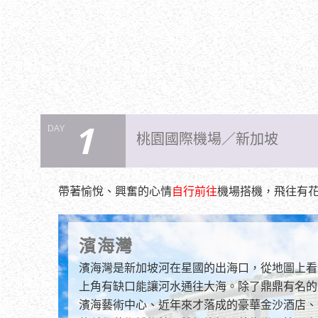
1
DAY
桃園國際機場／新加坡
帶著愉悅、興奮的心情
自行前往
機場搭機，飛往有
濱海灣
濱海灣是新加坡河在星國的出海口，從地圖上看
上角有缺口能讓河水通往大海。除了鼎鼎有名的
濱海藝術中心、近年來才落成的豪華金沙酒店、