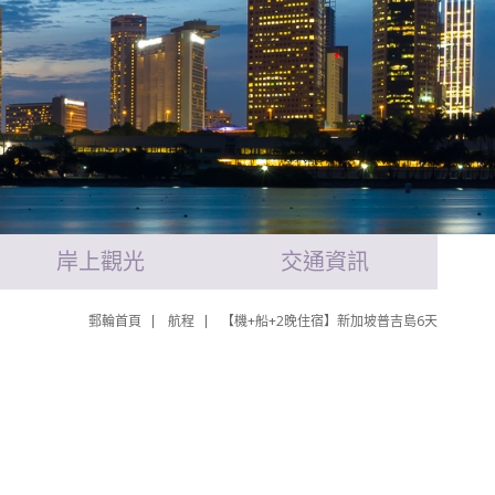
岸上觀光
交通資訊
郵輪首頁
航程
【機+船+2晚住宿】新加坡普吉島6天