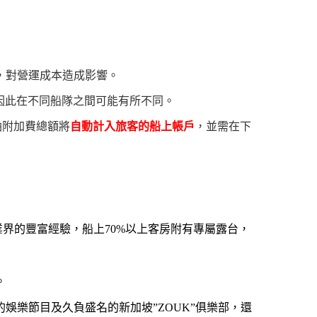
，對營運成本造成影響。
因此在不同船隊之間可能有所不同。
油附加費總額將
自動計入旅客的船上帳戶
，並需在下
先業界的豐富經驗，船上70%以上客房附有專屬露台，
。
樂節目及久負盛名的新加坡”ZOUK”俱樂部，還