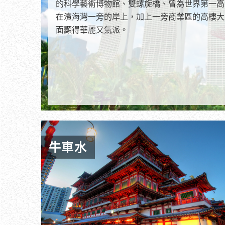
的科學藝術博物館、雙螺旋橋、曾為世界第一高
在濱海灣一旁的岸上，加上一旁商業區的高樓大
面顯得華麗又氣派。
牛車水