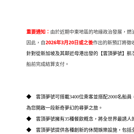
重要通知：
由於近期中東地區的地緣政治發展，燃
因此，自
2026年3月20日或之後
作出的新預訂將徵
針對從新加坡及其鄰近母港出發的【雲頂夢號】航
船前完成結算支付。
◆
雲頂夢號可搭載3400位乘客並搭配2000名
為您開啟一段新奇夢幻的尋夢之旅。
◆
雲頂夢號擁有35種餐飲概念，將全世界最誘
◆
雲頂夢號提供各種創新的休閒娛樂設施，包括全