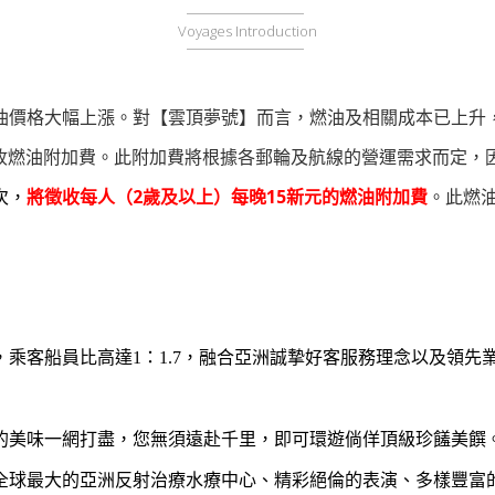
Voyages Introduction
油價格大幅上漲。對【雲頂夢號】而言，燃油及相關成本已上升
收燃油附加費。此附加費將根據各郵輪及航線的營運需求而定，
次，
將徵收每人（2歲及以上）每晚15新元的燃油附加費
。此燃
船員，乘客船員比高達1：1.7，融合亞洲誠摯好客服務理念以及領
人的美味一網打盡，您無須遠赴千里，即可環遊倘佯頂級珍饈美饌
球最大的亞洲反射治療水療中心、精彩絕倫的表演、多樣豐富的娛