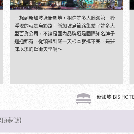
一想到新加坡逛街聖地，相信許多人腦海第一秒
浮現的就是烏節路！新加坡烏節路集結了許多大
型百貨公司，不論是國內品牌還是國際知名牌子
通通都有，從頭逛到尾一天根本就逛不完，是夢
寐以求的逛街天堂啊～
新加坡IBIS HOT
雲頂夢號】