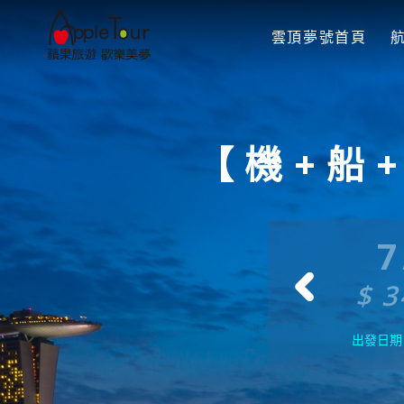
雲頂夢號首頁
【機+船
/25
6/8
7
34500
$ 34500
$ 3
出發日期