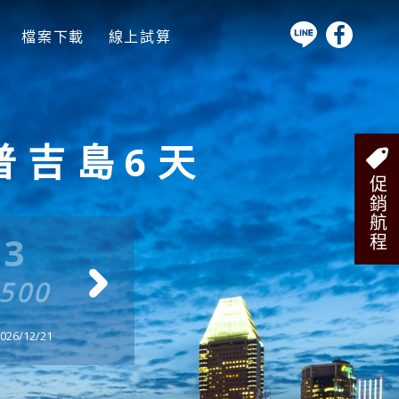
檔案下載
線上試算
普吉島6天
促銷航程
/3
8/24
9/
4500
$ 34500
$ 34
26/12/21