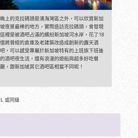
晚上的克拉碼頭是濱海灣區之外，可以欣賞新加
坡夜景最棒的地方，實際造訪克拉碼頭，會發現
這裡是被酒吧占滿的繽紛新加坡河水岸，花了18
億將曾經的倉庫及老建築改造成創新的露天酒
吧，可以感受專屬於新加坡特有的上班族下班後
的酒吧夜生活，還有浪漫的遊船與超多好吃餐
廳，跟新加坡其它酒吧區相當不同呢！
EL 或同級