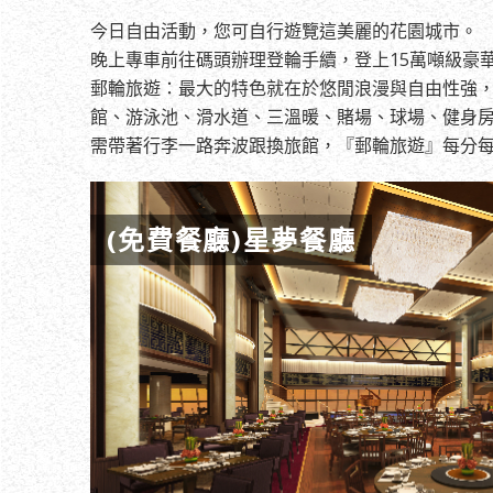
今日自由活動，您可自行遊覽這美麗的花園城市。
晚上專車前往碼頭辦理登輪手續，登上15萬噸級豪華
郵輪旅遊：最大的特色就在於悠閒浪漫與自由性強
館、游泳池、滑水道、三溫暖、賭場、球場、健身房
需帶著行李一路奔波跟換旅館，『郵輪旅遊』每分
(免費餐廳)星夢餐廳