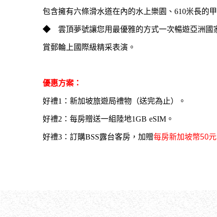
包含擁有六條滑水道在內的水上樂園、610米長的
◆
雲頂夢號讓您用最優雅的方式一次暢遊亞洲國
賞郵輪上國際級精采表演。
優惠方案：
好禮1：新加坡旅遊局禮物（送完為止）。
好禮2：每房贈送一組陸地1GB eSIM。
每房新加坡幣50元
好禮3：
訂購BSS露台客房，加贈