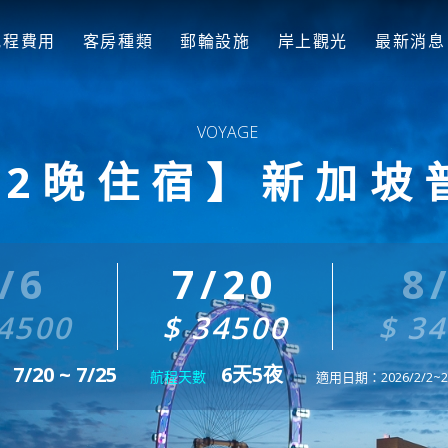
航程費用
客房種類
郵輪設施
岸上觀光
最新消息
+2晚住宿】新加坡
/6
7/20
8
4500
$ 34500
$ 3
7/20 ~ 7/25
6天5夜
航程天數
適用日期：2026/2/2~20