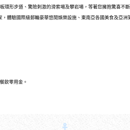
甲板環形步道、驚險刺激的滑索場及攀岩場，等著您擁抱驚喜不
家，體驗國際級郵輪豪華悠閒娛樂設施、東南亞各國美食及亞洲
餐飲零用金。