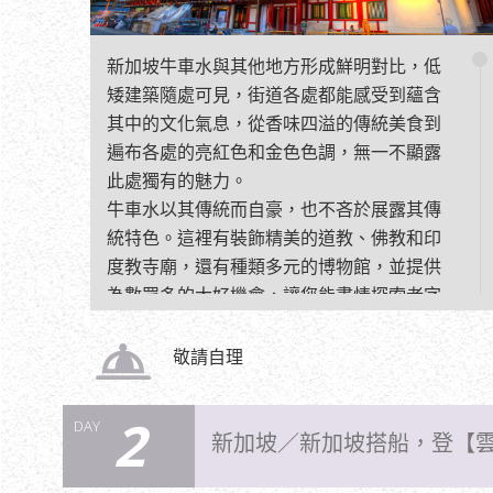
新加坡牛車水與其他地方形成鮮明對比，低
矮建築隨處可見，街道各處都能感受到蘊含
其中的文化氣息，從香味四溢的傳統美食到
遍布各處的亮紅色和金色色調，無一不顯露
此處獨有的魅力。
牛車水以其傳統而自豪，也不吝於展露其傳
統特色。這裡有裝飾精美的道教、佛教和印
度教寺廟，還有種類多元的博物館，並提供
為數眾多的大好機會，讓您能盡情探索老字
號店鋪比鄰錯落的大街小巷。
敬請自理
2
DAY
新加坡／新加坡搭船，登【