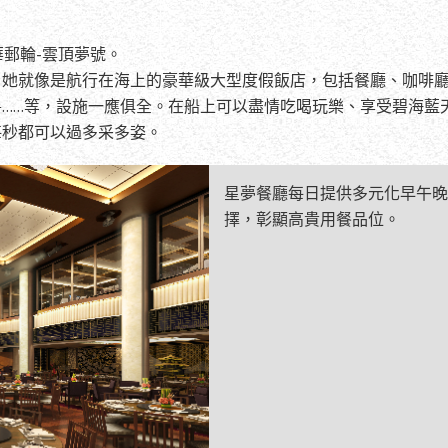
郵輪-雲頂夢號。
，她就像是航行在海上的豪華級大型度假飯店，包括餐廳、咖啡
……等，設施一應俱全。在船上可以盡情吃喝玩樂、享受碧海藍
每秒都可以過多采多姿。
星夢餐廳每日提供多元化早午晚
擇，彰顯高貴用餐品位。