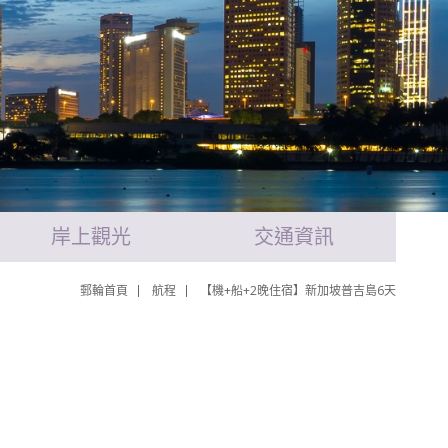
岸上觀光
交通資訊
郵輪首頁
航程
【機+船+2晚住宿】新加坡普吉島6天