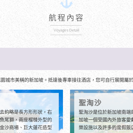
航程內容
Voyages Detail
花園城市美稱的新加坡。抵達後專車接往酒店，您可自行展開屬
聖淘沙
去約略是長方形形狀，右
聖淘沙是位於新加坡南端
魚尾獅，兩座榴槤外型的
加坡一個受國內外旅客愛
金沙商場、巨大蓮花造型
樂設施以及許多的度假飯