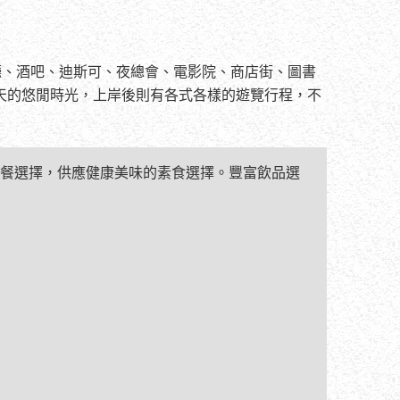
廳、酒吧、迪斯可、夜總會、電影院、商店街、圖書
天的悠閒時光，上岸後則有各式各樣的遊覽行程，不
餐選擇，供應健康美味的素食選擇。豐富飲品選