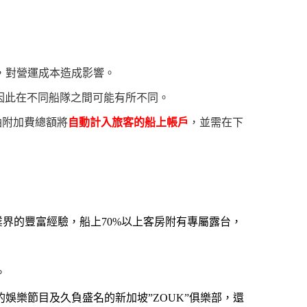
，對營運成本造成影響。
因此在不同船隊之間可能有所不同。
油附加費總額將
自動計入旅客的船上帳戶
，並需在下
先業界的豐富經驗，船上70%以上客房附有專屬露台，
。
樂節目及久負盛名的新加坡”ZOUK”俱樂部，還