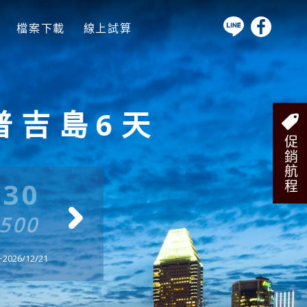
檔案下載
線上試算
普吉島6天
促銷航程
/30
12/7
12/
4500
$ 34500
$ 34
026/12/21