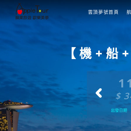
雲頂夢號首頁
【機+船
0/12
10/26
1
34500
$ 34500
$ 3
出發日期