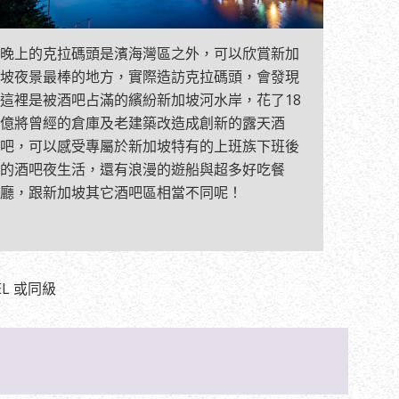
晚上的克拉碼頭是濱海灣區之外，可以欣賞新加
坡夜景最棒的地方，實際造訪克拉碼頭，會發現
這裡是被酒吧占滿的繽紛新加坡河水岸，花了18
億將曾經的倉庫及老建築改造成創新的露天酒
吧，可以感受專屬於新加坡特有的上班族下班後
的酒吧夜生活，還有浪漫的遊船與超多好吃餐
廳，跟新加坡其它酒吧區相當不同呢！
EL 或同級