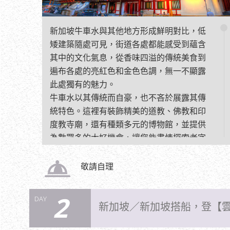
新加坡牛車水與其他地方形成鮮明對比，低
矮建築隨處可見，街道各處都能感受到蘊含
其中的文化氣息，從香味四溢的傳統美食到
遍布各處的亮紅色和金色色調，無一不顯露
此處獨有的魅力。
牛車水以其傳統而自豪，也不吝於展露其傳
統特色。這裡有裝飾精美的道教、佛教和印
度教寺廟，還有種類多元的博物館，並提供
為數眾多的大好機會，讓您能盡情探索老字
號店鋪比鄰錯落的大街小巷。
敬請自理
2
DAY
新加坡／新加坡搭船，登【