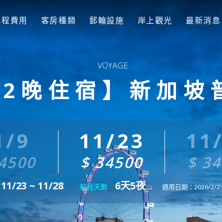
航程費用
客房種類
郵輪設施
岸上觀光
最新消息
+2晚住宿】新加坡
1/9
11/23
11
4500
$ 34500
$ 3
11/23 ~ 11/28
6天5夜
航程天數
適用日期：2026/2/2~2