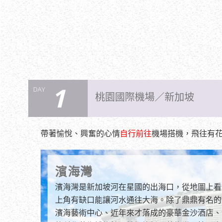
1
DAY
桃園國際機場／新加坡
帶著愉悅、興奮的心情
自行前往
機場搭機，飛往有
濱海灣
濱海灣是新加坡河在星國的出海口，從地圖上看
上角有缺口能讓河水通往大海。除了鼎鼎有名的
濱海藝術中心、近年來才落成的豪華金沙酒店、