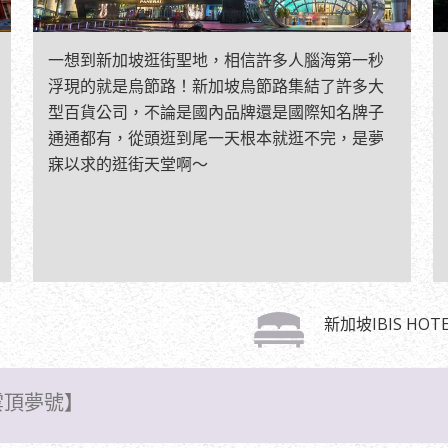
一想到新加坡逛街聖地，相信許多人腦海第一秒
浮現的就是烏節路！新加坡烏節路集結了許多大
型百貨公司，不論是國內品牌還是國際知名牌子
通通都有，從頭逛到尾一天根本就逛不完，是夢
寐以求的逛街天堂啊～
新加坡IBIS HOT
雲頂夢號】