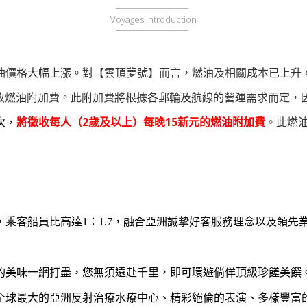
Voyages Introduction
油價格大幅上漲。對【雲頂夢號】而言，燃油及相關成本已上升
收燃油附加費。此附加費將根據各郵輪及航線的營運需求而定，
次，
將徵收每人（2歲及以上）每晚15新元的燃油附加費
。此燃
船員，乘客船員比高達1：1.7，融合亞洲誠摯好客服務理念以及領
人的美味一網打盡，您無須遠赴千里，即可環遊倘佯頂級珍饈美饌
球最大的亞洲反射治療水療中心、精彩絕倫的表演、多樣豐富的娛