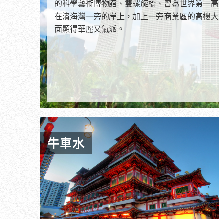
的科學藝術博物館、雙螺旋橋、曾為世界第一高
在濱海灣一旁的岸上，加上一旁商業區的高樓大
面顯得華麗又氣派。
牛車水