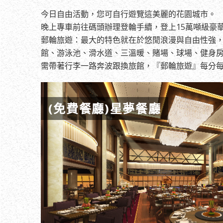
今日自由活動，您可自行遊覽這美麗的花園城市。
晚上專車前往碼頭辦理登輪手續，登上15萬噸級豪華
郵輪旅遊：最大的特色就在於悠閒浪漫與自由性強
館、游泳池、滑水道、三溫暖、賭場、球場、健身房
需帶著行李一路奔波跟換旅館，『郵輪旅遊』每分
(免費餐廳)星夢餐廳