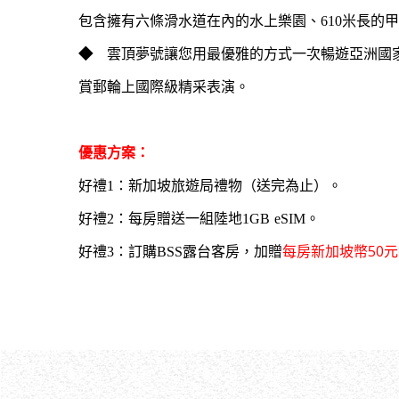
包含擁有六條滑水道在內的水上樂園、610米長的
◆
雲頂夢號讓您用最優雅的方式一次暢遊亞洲國
賞郵輪上國際級精采表演。
優惠方案：
好禮1：新加坡旅遊局禮物（送完為止）。
好禮2：每房贈送一組陸地1GB eSIM。
每房新加坡幣50元
好禮3：
訂購BSS露台客房，加贈