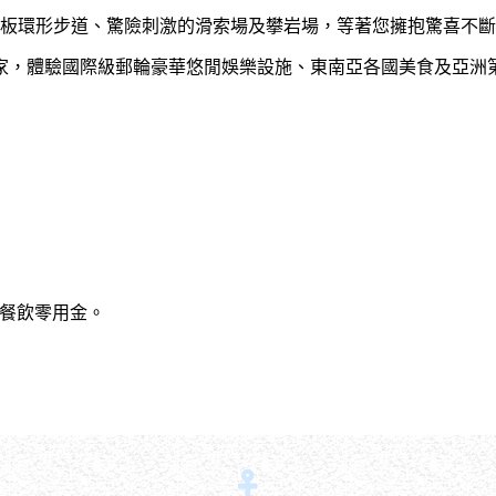
甲板環形步道、驚險刺激的滑索場及攀岩場，等著您擁抱驚喜不
家，體驗國際級郵輪豪華悠閒娛樂設施、東南亞各國美食及亞洲
餐飲零用金。