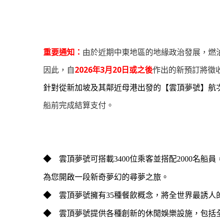
重要通知：
由於近期中東地區的地緣政治發展，燃
因此，自
2026年3月20日或之後
作出的新預訂將徵
針對從新加坡及其鄰近母港出發的【雲頂夢號】航
船前完成結算支付。
◆
雲頂夢號可搭載3400位乘客並搭配2000名
為您開啟一段新奇夢幻的尋夢之旅。
◆
雲頂夢號擁有35種餐飲概念，將全世界最誘
◆
雲頂夢號提供各種創新的休閒娛樂設施，包括全