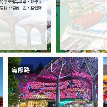
的摩天輪等建築，都佇立
廈群，環顧一圈，整個灣
烏節路