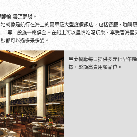
郵輪-雲頂夢號。
，她就像是航行在海上的豪華級大型度假飯店，包括餐廳、咖啡
……等，設施一應俱全。在船上可以盡情吃喝玩樂、享受碧海藍
每秒都可以過多采多姿。
星夢餐廳每日提供多元化早午晚
擇，彰顯高貴用餐品位。