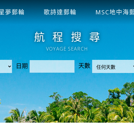
星夢郵輪
歌詩達郵輪
MSC地中海
日本假期6天5夜
郵享週末狂歡4天
日本假期6天5夜
沖繩宮古假期5天
迪士尼遊輪5天4夜
航程搜尋
歡樂海洋3天2夜
普吉島4天3夜
石垣島假期3天2夜
VOYAGE SEARCH
馬六甲普吉島5天4夜
沖繩雙嬉假期
沖繩自主遊5天
天數
日期