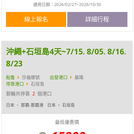
適用日期：2026/02/27~2026/10/30
線上報名
詳細行程
沖繩+石垣島4天~7/15. 8/05. 8/16.
8/23
船隻
莎倫娜號
出發港口
基隆
停靠港口
石垣島
郵輪共停靠
2
個港口
日本 ‧ 那霸-那霸港
日本 ‧ 石垣島
最低優惠價