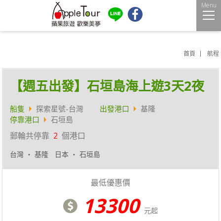
Menu
首頁
航程
【週五出發】石垣島海上遊3天2夜
船隻
探索星號-台灣
出發港口
基隆
停靠港口
石垣島
郵輪共停靠
2
個港口
台灣 ‧ 基隆
日本 ‧ 石垣島
最低優惠價
13300
元起